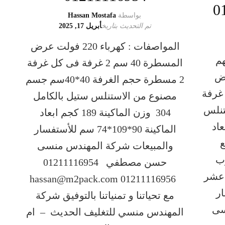
بواسطة
Hassan Mostafa
تم التحديث بتاريخ
أبريل 17, 2025
المواصفات : كهرباء 220 فولت عرض
هم
المسطرة 40 سم 2 غرفة فى كل غرفة
ت عرض
2 مسطرة حجم الغرفة 40*40سم جسم
ى كل غرفة
مصنوع من الاستنلس ستيل بالكامل
تنلس
304 وزن الماكينة 189 كجم ابعاد
كجم ابعاد
الماكينة 90*109*74 سم للأستفسار
ميع
والمبيعات شركة المهندس منسى
ب
حسن مصطفي 01211116954
 عشر
01211116956 hassan@m2pack.com
ر
مع تحياتنا و تمنياتنا بالتوفيق شركة
سى
المهندس منسي للتغليف الحديث – ام