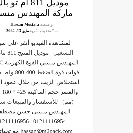
موديل 811 ام تو ب
ماركة المهندس منس
بواسطة
Hassan Mostafa
تم التحديث بتاريخ
مايو 13, 2024
لمشاهدة الفيديو أنقر علي س
التشغيل موديل ا
المهندس
فولت قوة الضغط 00
استخلاص الزيت من خلال عمود ا
(مم) للأستفسار والمبيعات ش
المهندس منسى حسن مصطف
211116954 01211116956
hassan@m2pack.com مع ت