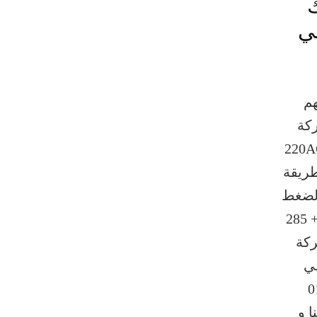
اك
ي
هم
لمنتج 811 ماركة
 منسي القوة الكهربية 220AC
4-800 واط طريقة
لضغط
والعصر حجم الماكينة 425 * 180 + 285
ركة
ي
01
حياتنا و