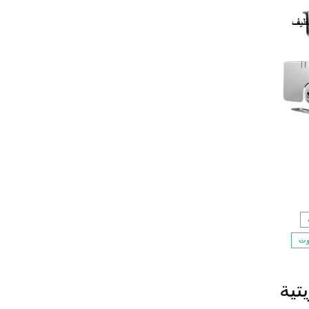
وت
تية