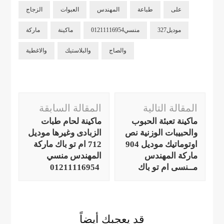
على
طباعة
المهندس
العبوات
الزجاج
موديل327
منسي01211116954
ماكينة
ماركة
والصاج
والبلاستيك
والاغطية
التنقل
المقالة التالية
المقالة السابقة
بين
ماكينة تعبئة الحبوب
ماكينة لحام طبات
التدوينات
والحبيبات الوزنية نص
الزبادى وغيرها موديل
اوتوماتيك موديل 904
712 ام تو باك ماركة
ماركة المهندس
المهندس منسي
مــنسى ام تو باك
01211116954
قد يعجبك أيضاً