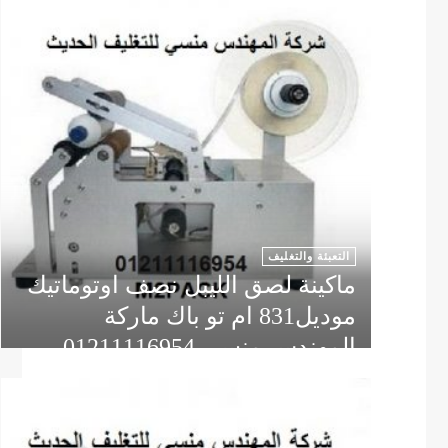
التعبئة والتغليف
ماكينة لصق الليبل نصف اوتوماتيك
موديل831 ام تو باك ماركة
المهندس منسى 01211116954