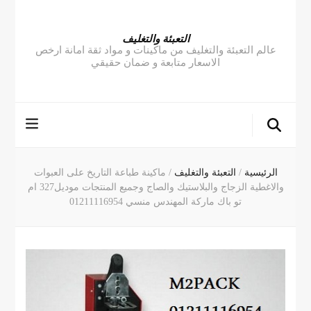
التعبئة والتغليف
عالم التعبئة والتغليف من ماكينات و مواد ثقة امانة ارخص
الاسعار متابعة و ضمان حقيقي
الرئيسية
/
التعبئة والتغليف
/
ماكينة طباعة التاريخ على العبوات
والاغطية الزجاج والبلاستيك والصاج وجميع المنتجات موديل327 ام
تو باك ماركة المهندس منسي 01211116954