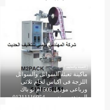
التعبئة والتغليف
ماكينة تعبئة السوائل والسوائل
اللزجة فى اكياس لحام ثلاثى
ورباعى موديل 505 ام تو باك
المهندس منسي 01211116954