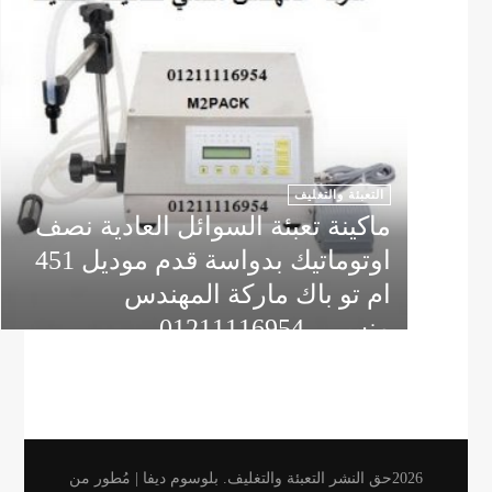
التعبئة والتغليف
ماكينة تعبئة السوائل العادية نصف
اوتوماتيك بدواسة قدم موديل 451
ام تو باك ماركة المهندس
منسي 01211116954
2026حق النشر
التعبئة والتغليف
.
بلوسوم ديفا | مُطور من